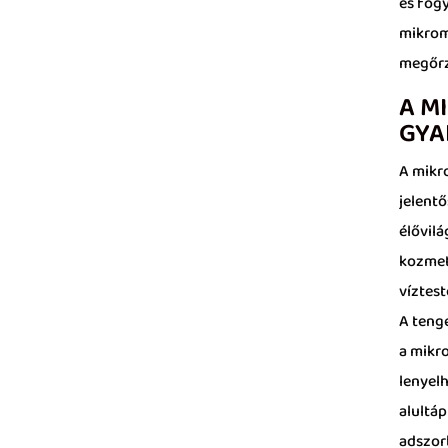
és fog
mikrom
megőrz
A M
GYA
A mikr
jelentő
élővil
kozmeti
víztest
A teng
a mikr
lenyelh
alultá
adszor