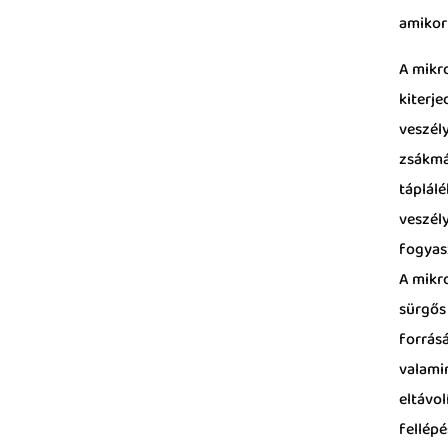
amikor
A mikr
kiterj
veszél
zsákmá
táplál
veszél
fogyas
A mikr
sürgős
forrásá
valami
eltávol
fellépé