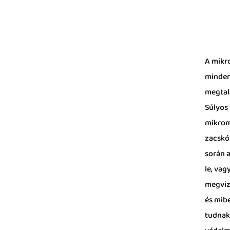
A mikr
minden
megtalá
Súlyos
mikrom
zacskó
során 
le, va
megviz
és mib
tudnak