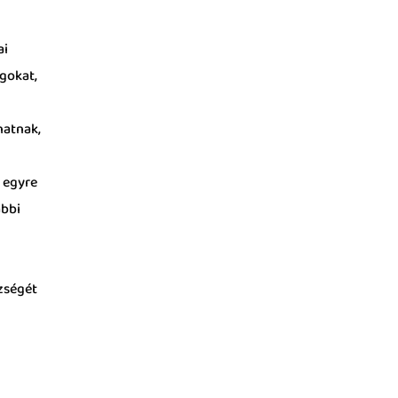
ai
gokat,
.
hatnak,
 egyre
ábbi
zségét