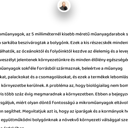
oműanyagok, az 5 milliméternél kisebb méretű műanyagdarabok s
 sarkába beszivárogtak a bolygónk. Ezek a kis részecskék minden
lhatók, az óceánoktól és folyóinktól kezdve az élelemig és a leve
 veszélyt jelentenek környezetünkre és minden élőlény egészségér
űanyagok sokféle forrásból származnak, beleértve a műanyag
kat, palackokat és a csomagolásokat, és ezek a termékek lebomlá
a környezetbe kerülnek. A probléma az, hogy biológiailag nem bo
gyis több száz évig megmaradnak a környezetben. Ebben a bejegy
sgáljuk, miért olyan döntő fontosságú a mikroműanyagok eltávolí
en segíthet. Megvitatjuk azt is, hogy az iparágak és a kormányok 
 együttműködni bolygónknak a növekvő környezeti válsággal sz