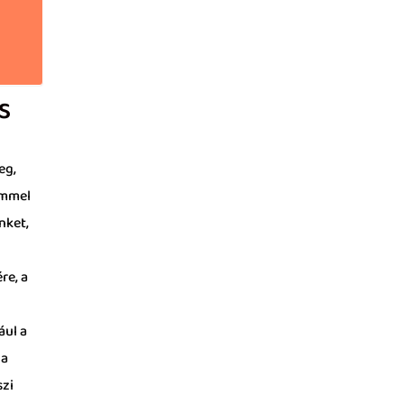
S
eg,
emmel
nket,
re, a
ául a
 a
szi