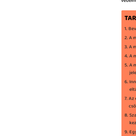
védelm
TA
Bev
A m
A m
A 
A 
jel
Inn
elt
Az 
csö
Sza
kez
Eg