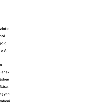
zinte
hol
gőig.
e. A
sa
mlanak
zésben
tása,
hogyan
embeni