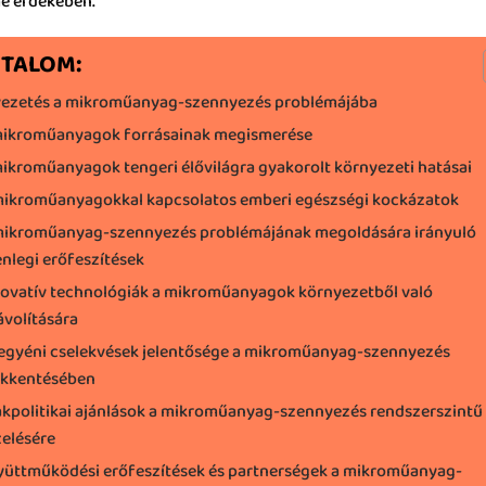
e érdekében.
RTALOM:
ezetés a mikroműanyag-szennyezés problémájába
ikroműanyagok forrásainak megismerése
ikroműanyagok tengeri élővilágra gyakorolt ​​környezeti hatásai
mikroműanyagokkal kapcsolatos emberi egészségi kockázatok
mikroműanyag-szennyezés problémájának megoldására irányuló
enlegi erőfeszítések
ovatív technológiák a mikroműanyagok környezetből való
ávolítására
egyéni cselekvések jelentősége a mikroműanyag-szennyezés
kkentésében
kpolitikai ajánlások a mikroműanyag-szennyezés rendszerszintű
elésére
yüttműködési erőfeszítések és partnerségek a mikroműanyag-