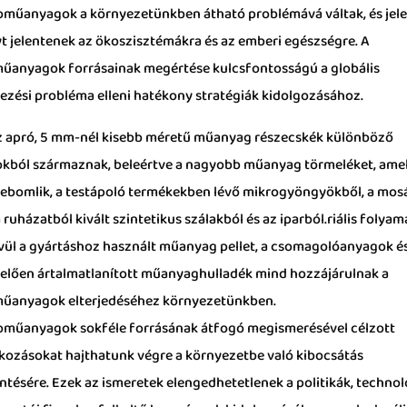
oműanyagok a környezetünkben átható problémává váltak, és jel
yt jelentenek az ökoszisztémákra és az emberi egészségre. A
űanyagok forrásainak megértése kulcsfontosságú a globális
ezési probléma elleni hatékony stratégiák kidolgozásához.
z apró, 5 mm-nél kisebb méretű műanyag részecskék különböző
okból származnak, beleértve a nagyobb műanyag törmeléket, ame
 lebomlik, a testápoló termékekben lévő mikrogyöngyökből, a mos
 ruházatból kivált szintetikus szálakból és az iparból.riális folyam
vül a gyártáshoz használt műanyag pellet, a csomagolóanyagok é
elően ártalmatlanított műanyaghulladék mind hozzájárulnak a
űanyagok elterjedéséhez környezetünkben.
oműanyagok sokféle forrásának átfogó megismerésével célzott
kozásokat hajthatunk végre a környezetbe való kibocsátás
ntésére. Ezek az ismeretek elengedhetetlenek a politikák, techno