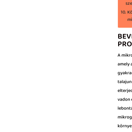
sze
Kö
mi
BEV
PRO
A mikr
amely 
gyakra
talaju
elterje
vadon 
lebont
mikrog
környe