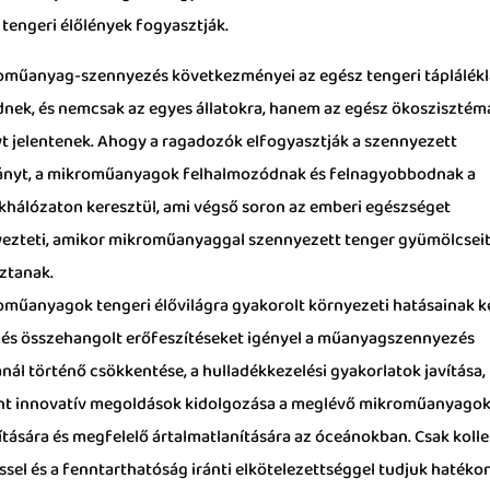
 tengeri élőlények fogyasztják.
oműanyag-szennyezés következményei az egész tengeri táplálék
ednek, és nemcsak az egyes állatokra, hanem az egész ökoszisztémá
yt jelentenek. Ahogy a ragadozók elfogyasztják a szennyezett
nyt, a mikroműanyagok felhalmozódnak és felnagyobbodnak a
ékhálózaton keresztül, ami végső soron az emberi egészséget
yezteti, amikor mikroműanyaggal szennyezett tenger gyümölcsei
ztanak.
oműanyagok tengeri élővilágra gyakorolt ​​környezeti hatásainak k
 és összehangolt erőfeszítéseket igényel a műanyagszennyezés
nál történő csökkentése, a hulladékkezelési gyakorlatok javítása,
nt innovatív megoldások kidolgozása a meglévő mikroműanyago
ítására és megfelelő ártalmatlanítására az óceánokban. Csak kolle
ssel és a fenntarthatóság iránti elkötelezettséggel tudjuk haték