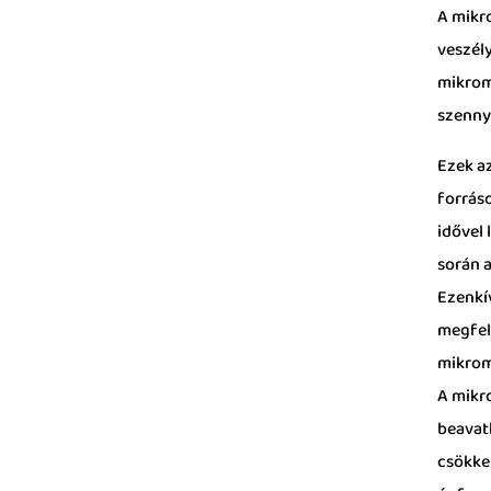
A mikr
veszél
mikrom
szenny
Ezek a
forrás
idővel
során a
Ezenkí
megfel
mikrom
A mikr
beavat
csökke