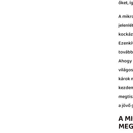
őket, 
A mikr
jelenl
kockáza
Ezenkí
tovább
Ahogy 
világo
károk 
kezdem
megtis
a jövő
A M
MEG