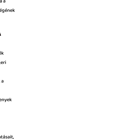
a a
ségének
A
ék
geri
 a
kenyek
tásait,