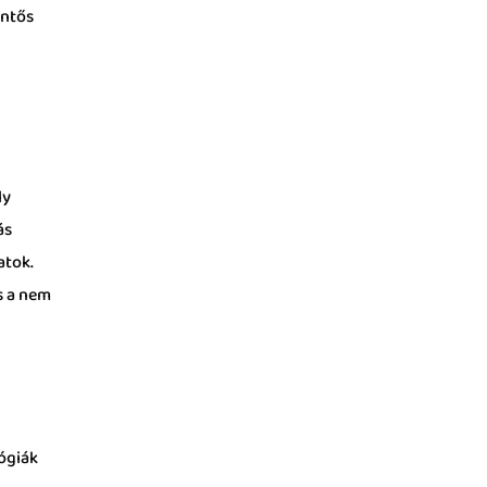
entős
ly
ás
atok.
s a nem
lógiák