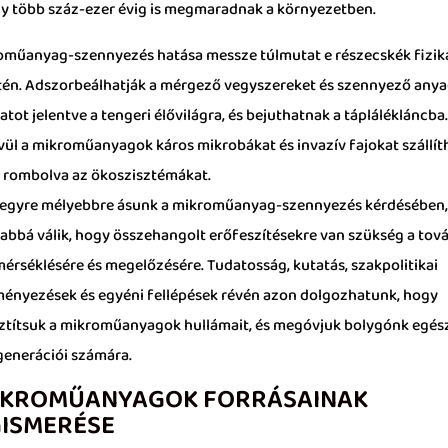
így több száz-ezer évig is megmaradnak a környezetben.
oműanyag-szennyezés hatása messze túlmutat e részecskék fizik
étén. Adszorbeálhatják a mérgező vegyszereket és szennyező anya
tot jelentve a tengeri élővilágra, és bejuthatnak a táplálékláncba
vül a mikroműanyagok káros mikrobákat és invazív fajokat szállít
 rombolva az ökoszisztémákat.
egyre mélyebbre ásunk a mikroműanyag-szennyezés kérdésében,
sabbá válik, hogy összehangolt erőfeszítésekre van szükség a tov
mérséklésére és megelőzésére. Tudatosság, kutatás, szakpolitikai
ényezések és egyéni fellépések révén azon dolgozhatunk, hogy
ztítsuk a mikroműanyagok hullámait, és megóvjuk bolygónk egés
 generációi számára.
IKROMŰANYAGOK FORRÁSAINAK
ISMERÉSE