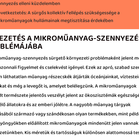
nnyezés elleni küzdelemben
vetkeztetés: A sürgős kollektív fellépés szükségessége a
kroműanyagok hullámainak megtisztítása érdekében
EZETÉS A MIKROMŰANYAG-SZENNYEZÉ
BLÉMÁJÁBA
oműanyag-szennyezés sürgető környezeti problémaként jelent m
azonnali figyelmet és cselekvést igényel. Ezek az apró, szabad sz
n láthatatlan műanyag részecskék átjárták óceánjainkat, víztestei
nkat és még a levegőt is, amelyet belélegzünk. A mikroműanyagok
dt természete jelentős veszélyt jelent az ökoszisztémák egészségé
élő állatokra és az emberi jólétre. A nagyobb műanyag tárgyak
ásából származó vagy szándékosan olyan termékekben, mint péld
yöngyökben előállított mikroműanyagok mindenütt jelen vannak
zetünkben. Kis méretük és tartósságuk különösen alattomossá te