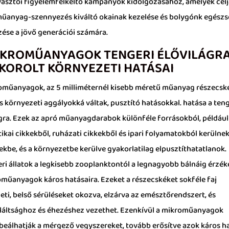
yasztói figyelemfelkeltő kampányok kidolgozásához, amelyek célj
űanyag-szennyezés kiváltó okainak kezelése és bolygónk egész
ése a jövő generációi számára.
IKROMŰANYAGOK TENGERI ÉLŐVILÁGR
KOROLT ​​KÖRNYEZETI HATÁSAI
oműanyagok, az 5 milliméternél kisebb méretű műanyag részecsk
s környezeti aggályokká váltak, pusztító hatásokkal. hatása a ten
ágra. Ezek az apró műanyagdarabok különféle forrásokból, például
kai cikkekből, ruházati cikkekből és ipari folyamatokból kerülnek
ekbe, és a környezetbe kerülve gyakorlatilag elpusztíthatatlanok.
eri állatok a legkisebb zooplanktontól a legnagyobb bálnáig érzé
oműanyagok káros hatásaira. Ezeket a részecskéket sokféle faj
eti, belső sérüléseket okozva, elzárva az emésztőrendszert, és
pláltsághoz és éhezéshez vezethet. Ezenkívül a mikroműanyagok
beálhatják a mérgező vegyszereket, tovább erősítve azok káros ha