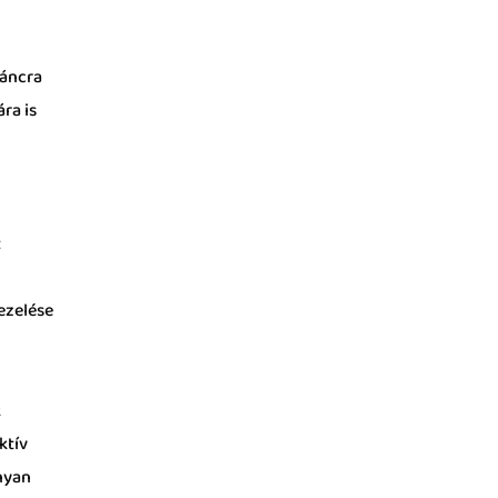
láncra
ra is
t
ezelése
k
ktív
onyan